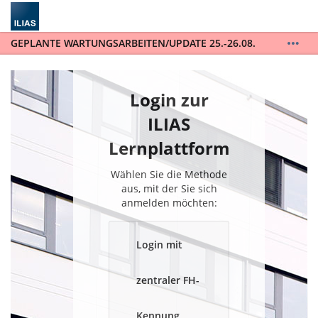
GEPLANTE WARTUNGSARBEITEN/UPDATE 25.-26.08.
ILIAS wird auf die Version 10 upgedatet. ILIAS steht
während der gesamten Wartungsarbeiten vom
25.-26.08. nicht zur Verfügung. / ILIAS will be
Login zur
updated to version 10 and will not be available for
the entire scheduled maintenance from August 25th
ILIAS
to August 26th.
Lernplattform
Wählen Sie die Methode
aus, mit der Sie sich
anmelden möchten:
Login mit
zentraler FH-
Kennung