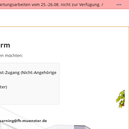
artungsarbeiten vom 25.-26.08. nicht zur Verfügung. /
.
orm
den möchten:
st-Zugang (Nicht-Angehörige
ter)
earning@fh-muenster.de