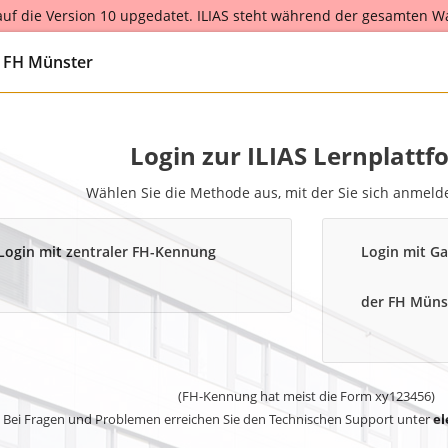
 auf die Version 10 upgedatet. ILIAS steht während der gesamten W
r the entire scheduled maintenance from August 25th to August 26th
g FH Münster
Login zur ILIAS Lernplattf
Wählen Sie die Methode aus, mit der Sie sich anmel
Login mit zentraler FH-Kennung
Login mit Ga
der FH Müns
(FH-Kennung hat meist die Form xy123456)
Bei Fragen und Problemen erreichen Sie den Technischen Support unter
el