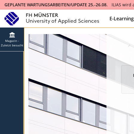
GEPLANTE WARTUNGSARBEITEN/UPDATE 25.-26.08.
ILIAS wird
ILIAS will be updated to version 10 and will not be available fo
E-Learnin
Magazin -
Zuletzt besucht