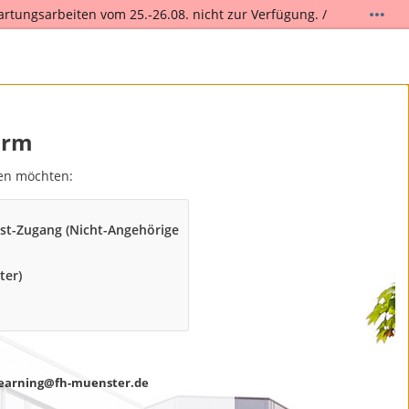
artungsarbeiten vom 25.-26.08. nicht zur Verfügung. /
.
orm
den möchten:
st-Zugang (Nicht-Angehörige
ter)
earning@fh-muenster.de