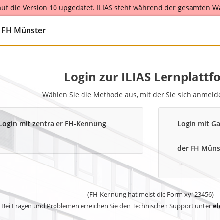
 auf die Version 10 upgedatet. ILIAS steht während der gesamten W
r the entire scheduled maintenance from August 25th to August 26th
g FH Münster
Login zur ILIAS Lernplattf
Wählen Sie die Methode aus, mit der Sie sich anmel
Login mit zentraler FH-Kennung
Login mit Ga
der FH Müns
(FH-Kennung hat meist die Form xy123456)
Bei Fragen und Problemen erreichen Sie den Technischen Support unter
el