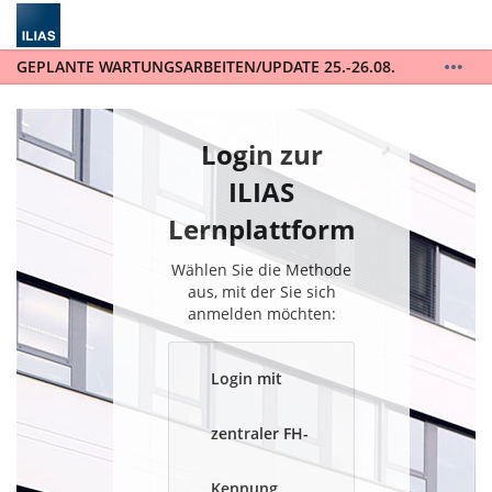
GEPLANTE WARTUNGSARBEITEN/UPDATE 25.-26.08.
ILIAS wird auf die Version 10 upgedatet. ILIAS steht
während der gesamten Wartungsarbeiten vom
25.-26.08. nicht zur Verfügung. / ILIAS will be
Login zur
updated to version 10 and will not be available for
the entire scheduled maintenance from August 25th
ILIAS
to August 26th.
Lernplattform
Wählen Sie die Methode
aus, mit der Sie sich
anmelden möchten:
Login mit
zentraler FH-
Kennung