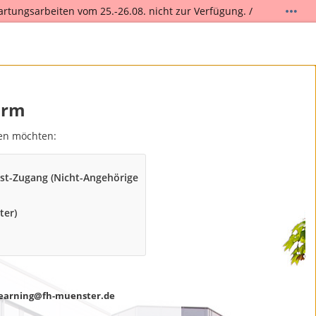
artungsarbeiten vom 25.-26.08. nicht zur Verfügung. /
.
orm
den möchten:
st-Zugang (Nicht-Angehörige
ter)
earning@fh-muenster.de