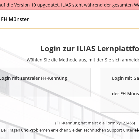
 auf die Version 10 upgedatet. ILIAS steht während der gesamten W
r the entire scheduled maintenance from August 25th to August 26th
g FH Münster
Login zur ILIAS Lernplattf
Wählen Sie die Methode aus, mit der Sie sich anmel
Login mit zentraler FH-Kennung
Login mit Ga
der FH Müns
(FH-Kennung hat meist die Form xy123456)
Bei Fragen und Problemen erreichen Sie den Technischen Support unter
el