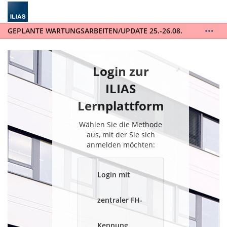
GEPLANTE WARTUNGSARBEITEN/UPDATE 25.-26.08.
ILIAS wird auf die Version 10 upgedatet. ILIAS steht
während der gesamten Wartungsarbeiten vom
25.-26.08. nicht zur Verfügung. / ILIAS will be
Login zur
updated to version 10 and will not be available for
the entire scheduled maintenance from August 25th
ILIAS
to August 26th.
Lernplattform
Wählen Sie die Methode
aus, mit der Sie sich
anmelden möchten:
Login mit
zentraler FH-
Kennung