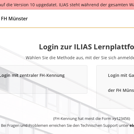
 auf die Version 10 upgedatet. ILIAS steht während der gesamten W
r the entire scheduled maintenance from August 25th to August 26th
g FH Münster
Login zur ILIAS Lernplattf
Wählen Sie die Methode aus, mit der Sie sich anmel
Login mit zentraler FH-Kennung
Login mit Ga
der FH Müns
(FH-Kennung hat meist die Form xy123456)
Bei Fragen und Problemen erreichen Sie den Technischen Support unter
el