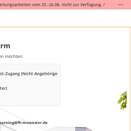
artungsarbeiten vom 25.-26.08. nicht zur Verfügung. /
.
orm
den möchten:
st-Zugang (Nicht-Angehörige
ter)
earning@fh-muenster.de