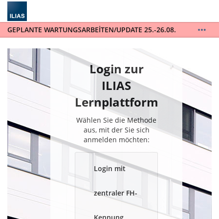
GEPLANTE WARTUNGSARBEITEN/UPDATE 25.-26.08.
ILIAS wird auf die Version 10 upgedatet. ILIAS steht
während der gesamten Wartungsarbeiten vom
25.-26.08. nicht zur Verfügung. / ILIAS will be
Login zur
updated to version 10 and will not be available for
the entire scheduled maintenance from August 25th
ILIAS
to August 26th.
Lernplattform
Wählen Sie die Methode
aus, mit der Sie sich
anmelden möchten:
Login mit
zentraler FH-
Kennung