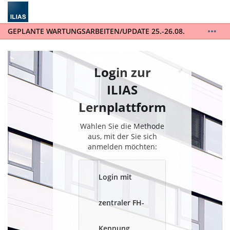
GEPLANTE WARTUNGSARBEITEN/UPDATE 25.-26.08.
ILIAS wird auf die Version 10 upgedatet. ILIAS steht
während der gesamten Wartungsarbeiten vom
25.-26.08. nicht zur Verfügung. / ILIAS will be
Login zur
updated to version 10 and will not be available for
the entire scheduled maintenance from August 25th
ILIAS
to August 26th.
Lernplattform
Wählen Sie die Methode
aus, mit der Sie sich
anmelden möchten:
Login mit
zentraler FH-
Kennung