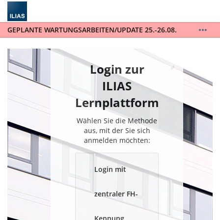
GEPLANTE WARTUNGSARBEITEN/UPDATE 25.-26.08.
ILIAS wird auf die Version 10 upgedatet. ILIAS steht
während der gesamten Wartungsarbeiten vom
25.-26.08. nicht zur Verfügung. / ILIAS will be
Login zur
updated to version 10 and will not be available for
the entire scheduled maintenance from August 25th
ILIAS
to August 26th.
Lernplattform
Wählen Sie die Methode
aus, mit der Sie sich
anmelden möchten:
Login mit
zentraler FH-
Kennung